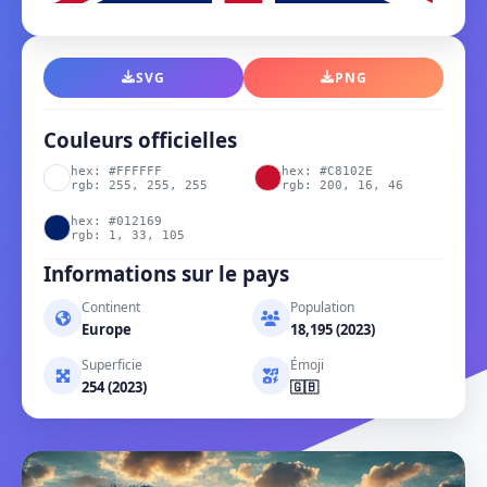
SVG
PNG
Couleurs officielles
hex: #FFFFFF
hex: #C8102E
rgb: 255, 255, 255
rgb: 200, 16, 46
hex: #012169
rgb: 1, 33, 105
Informations sur le pays
Continent
Population
Europe
18,195 (2023)
Superficie
Émoji
254 (2023)
🇬🇧