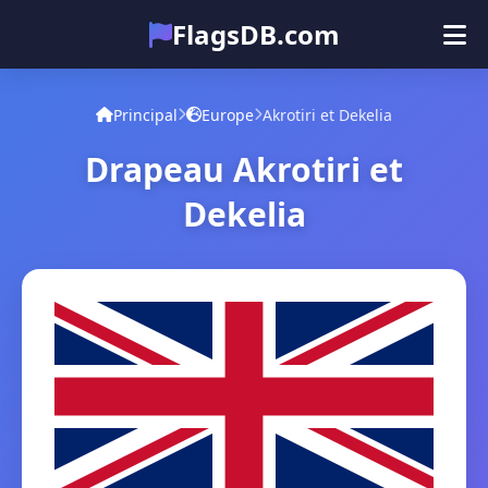
FlagsDB.com
Principal
Tous les pays
Quiz
Principal
Europe
Akrotiri et Dekelia
Émoji
Drapeau Akrotiri et
Dekelia