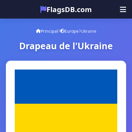
FlagsDB.com
Principal
Tous les pays
Quiz
Principal
Europe
Ukraine
Émoji
Drapeau de l'Ukraine