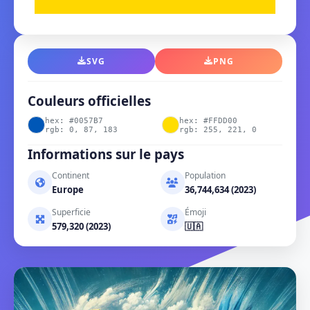
SVG
PNG
Couleurs officielles
hex: #0057B7
hex: #FFDD00
rgb: 0, 87, 183
rgb: 255, 221, 0
Informations sur le pays
Continent
Population
Europe
36,744,634 (2023)
Superficie
Émoji
579,320 (2023)
🇺🇦