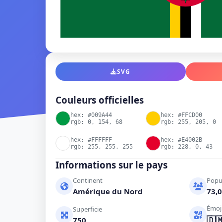
SVG
Couleurs officielles
hex: #009A44
hex: #FFCD00
rgb: 0, 154, 68
rgb: 255, 205, 0
hex: #FFFFFF
hex: #E4002B
rgb: 255, 255, 255
rgb: 228, 0, 43
Informations sur le pays
Continent
Popu
Amérique du Nord
73,0
Émoj
Superficie
🇩
750