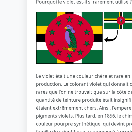
Pourquoi le violet est-il si rarement utilisé ?
Le violet était une couleur chère et rare e
production. Le colorant violet qui donnait 
rares que l'on ne trouvait que sur la côte d
quantité de teinture produite était insigni
étaient extrêmement chers. Ainsi, l'empereur
pigments violets. Plus tard, en 1856, le ch
couleur pourpre synthétique, qui devint p
famille du scientifique a commencé à produ