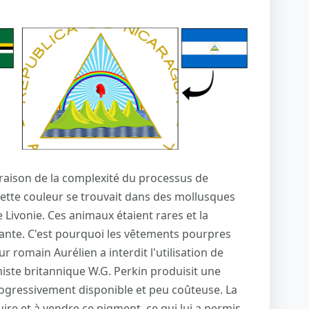
n raison de la complexité du processus de
cette couleur se trouvait dans des mollusques
e Livonie. Ces animaux étaient rares et la
fiante. C'est pourquoi les vêtements pourpres
 romain Aurélien a interdit l'utilisation de
imiste britannique W.G. Perkin produisit une
rogressivement disponible et peu coûteuse. La
ire et à vendre ce pigment, ce qui lui a permis