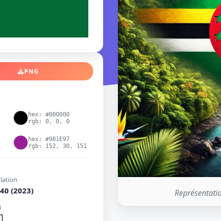
PNG
hex: #000000
rgb: 0, 0, 0
hex: #981E97
rgb: 152, 30, 151
lation
40 (2023)
Représentati
i
