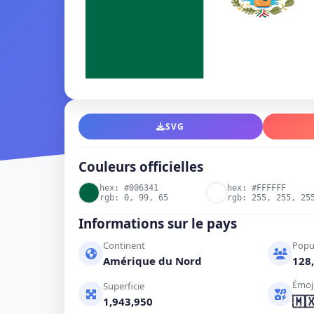
SVG
Couleurs officielles
hex: #006341
hex: #FFFFFF
rgb: 0, 99, 65
rgb: 255, 255, 25
Informations sur le pays
Continent
Popu
Amérique du Nord
128,
Émoj
Superficie
🇲
1,943,950