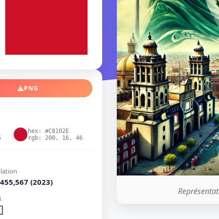
PNG
hex: #C8102E
5
rgb: 200, 16, 46
lation
455,567 (2023)
Représentat
i
