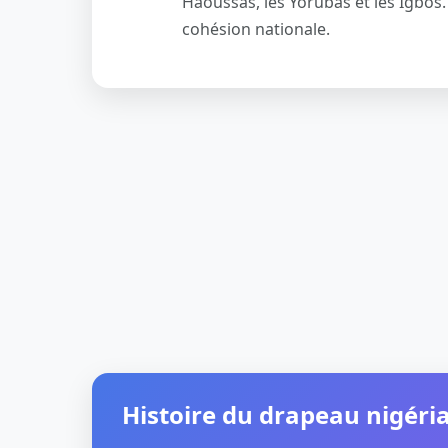
Haoussas, les Yorubas et les Igbos.
cohésion nationale.
Histoire du drapeau nigéri