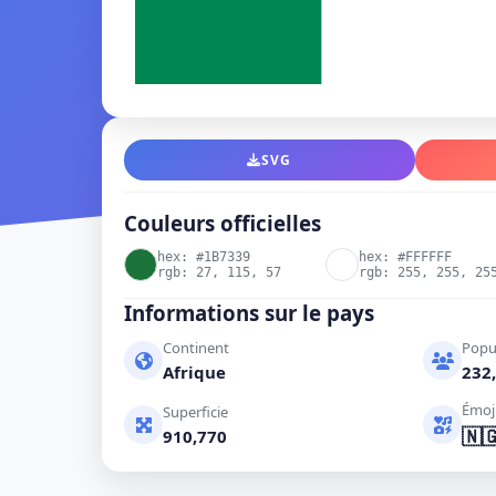
SVG
Couleurs officielles
hex: #1B7339
hex: #FFFFFF
rgb: 27, 115, 57
rgb: 255, 255, 25
Informations sur le pays
Continent
Popu
Afrique
232,
Émoj
Superficie
🇳
910,770