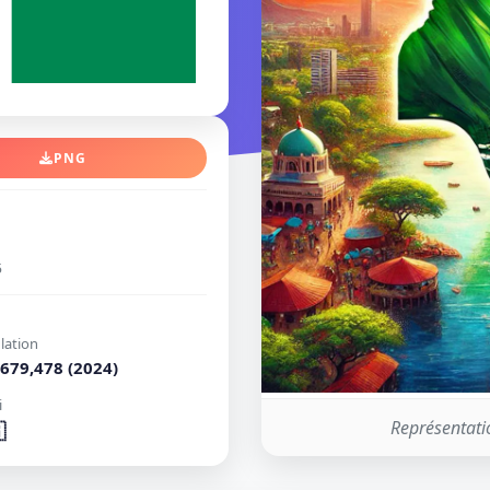
PNG
5
lation
679,478 (2024)
i
Représentati
