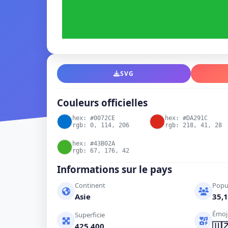
SVG
Couleurs officielles
hex: #0072CE
hex: #DA291C
rgb: 0, 114, 206
rgb: 218, 41, 28
hex: #43B02A
rgb: 67, 176, 42
Informations sur le pays
Continent
Popu
Asie
35,1
Émoj
Superficie
🇺
425,400