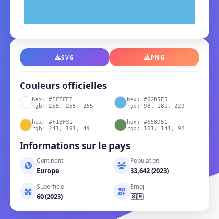
SVG
PNG
Couleurs officielles
hex: #FFFFFF
hex: #62B5E5
rgb: 255, 255, 255
rgb: 98, 181, 229
hex: #F1BF31
hex: #658D5C
rgb: 241, 191, 49
rgb: 101, 141, 92
Informations sur le pays
Continent
Population
Europe
33,642 (2023)
Superficie
Émoji
60 (2023)
🇸🇲