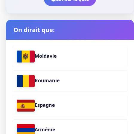
On dirait que:
Moldavie
Roumanie
Espagne
Arménie