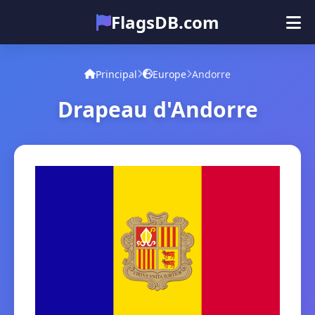
FlagsDB.com
Principal
Tous les pays
Quiz
Principal
Europe
Andorre
Émoji
Drapeau d'Andorre