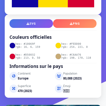
SVG
PNG
Couleurs officielles
hex: #10069F
hex: #FEDD00
rgb: 16, 6, 159
rgb: 254, 221, 0
hex: #D50032
hex: #C6AA76
rgb: 213, 0, 50
rgb: 198, 170, 118
Informations sur le pays
Continent
Population
Europe
80,088 (2023)
Superficie
Émoji
470 (2023)
🇦🇩