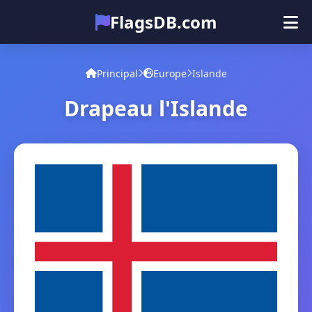
FlagsDB.com
Principal
Tous les pays
Quiz
Principal
Europe
Islande
Émoji
Drapeau l'Islande