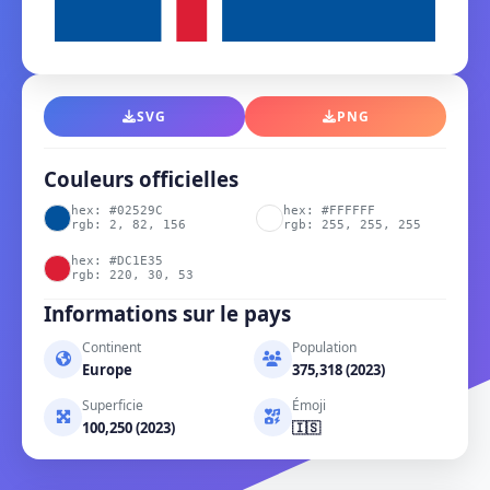
SVG
PNG
Couleurs officielles
hex: #02529C
hex: #FFFFFF
rgb: 2, 82, 156
rgb: 255, 255, 255
hex: #DC1E35
rgb: 220, 30, 53
Informations sur le pays
Continent
Population
Europe
375,318 (2023)
Superficie
Émoji
100,250 (2023)
🇮🇸