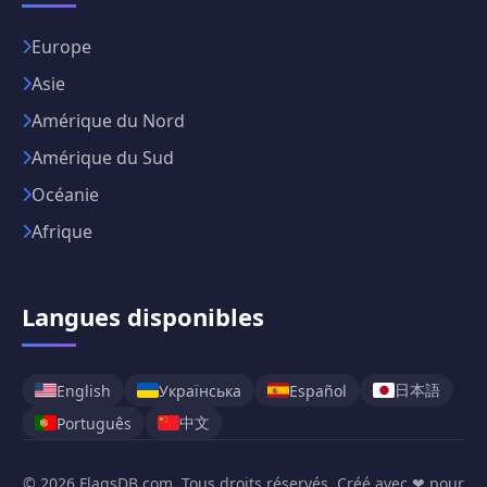
Europe
Asie
Amérique du Nord
Amérique du Sud
Océanie
Afrique
Langues disponibles
日本語
English
Українська
Español
中文
Português
© 2026 FlagsDB.com. Tous droits réservés. Créé avec ❤ pour