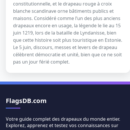
constitutionnelle, et le drapeau rouge à croix
blanche scandinave orne bâtiments publics et
maisons. Considéré comme l’un des plus anciens
drapeaux encore en usage, la légende le lie au 15
juin 1219, lors de la bataille de Lyndanisse, bien
que cette histoire soit plus touristique en Estonie.
Le 5 juin, discours, messes et levers de drapeau
célèbrent démocratie et unité, bien que ce ne soit
pas un jour férié complet.
FlagsDB.com
Votre guide complet des drapeaux du monde entier.
Explorez, apprenez et testez vos connaissances sur