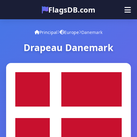
FlagsDB.com
Principal
Tous les pays
Quiz
Principal
Europe
Danemark
Émoji
Drapeau Danemark