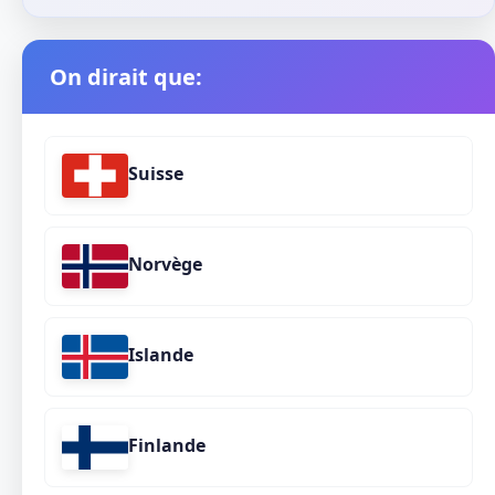
On dirait que:
Suisse
Norvège
Islande
Finlande