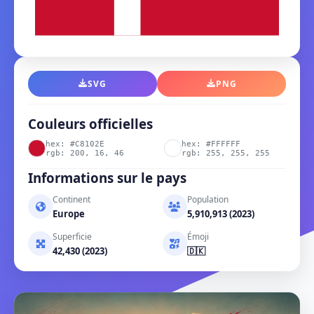
SVG
PNG
Couleurs officielles
hex: #C8102E
hex: #FFFFFF
rgb: 200, 16, 46
rgb: 255, 255, 255
Informations sur le pays
Continent
Population
Europe
5,910,913 (2023)
Superficie
Émoji
42,430 (2023)
🇩🇰