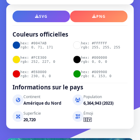
SVG
PNG
Couleurs officielles
hex: #0047AB
hex: #FFFFFF
rgb: 0, 71, 171
rgb: 255, 255, 255
hex: #FCE300
hex: #000000
rgb: 252, 227, 0
rgb: 0, 0, 0
hex: #E60000
hex: #009900
rgb: 230, 0, 0
rgb: 0, 153, 0
Informations sur le pays
Continent
Population
Amérique du Nord
6,364,943 (2023)
Superficie
Émoji
20,720
🇸🇻