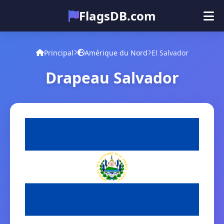
FlagsDB.com
Principal
Tous les pays
Quiz
Principal
Amérique du Nord
El Salvador
Émoji
Drapeau Salvador