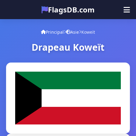
FlagsDB.com
Principal
Tous les pays
Quiz
Principal
Asie
Koweït
Émoji
Drapeau Koweït