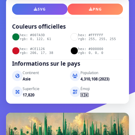
SVG
PNG
Couleurs officielles
hex: #007A3D
hex: #FFFFFF
rgb: 0, 122, 61
rgb: 255, 255, 255
hex: #CE1126
hex: #000000
rgb: 206, 17, 38
rgb: 0, 0, 0
Informations sur le pays
Continent
Population
Asie
4,310,108 (2023)
Superficie
Émoji
17,820
🇰🇼